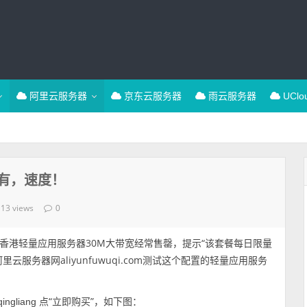
阿里云服务器
京东云服务器
雨云服务器
UCl
有，速度！
13 views
0
香港轻量应用服务器30M大带宽经常售罄，提示“该套餐每日限量
服务器网aliyunfuwuqi.com测试这个配置的轻量应用服务
点“立即购买”，如下图：
qingliang