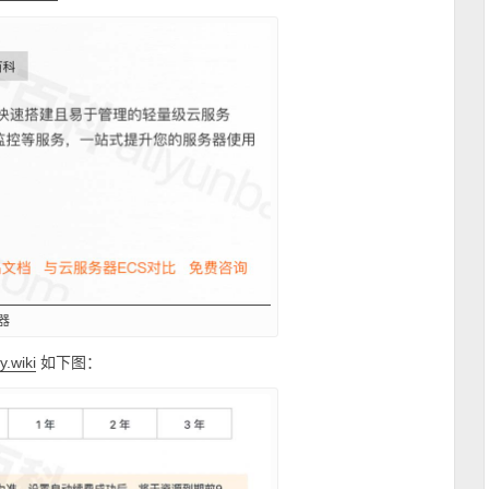
器
如下图：
ly.wiki