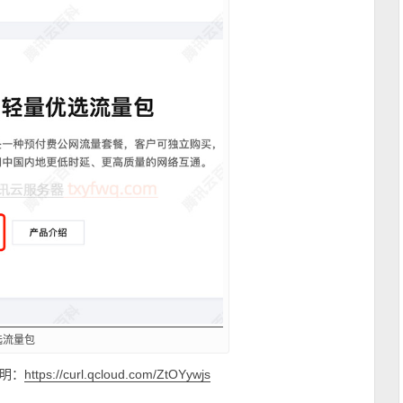
选流量包
明：
https://curl.qcloud.com/ZtOYywjs