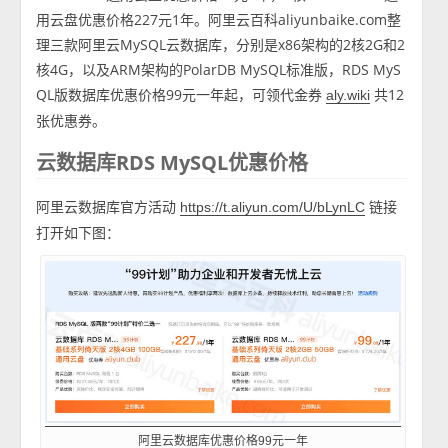
用云盘优惠价格227元1年。阿里云百科aliyunbaike.com整
理三款阿里云MySQL云数据库，分别是x86架构的2核2G和2
核4G，以及ARM架构的PolarDB MySQL标准版，RDS MyS
QL版数据库优惠价格99元一年起，可领代金券
共12
aly.wiki
张优惠券。
云数据库RDS MySQL优惠价格
阿里云数据库官方活动
链接
https://t.aliyun.com/U/bLynLC
打开如下图：
阿里云数据库优惠价格99元一年