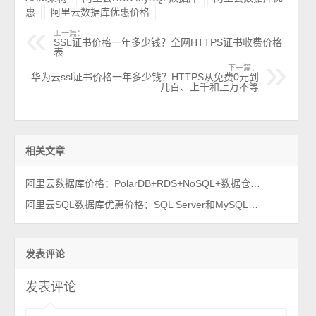
惠
阿里云数据库优惠价格
上一篇：
SSL证书价格一年多少钱？全网HTTPS证书收费价格
表
下一篇：
华为云ssl证书价格一年多少钱？HTTPS从免费0元到
几百、上千和上万不等
相关文章
阿里云数据库价格：PolarDB+RDS+NoSQL+数据仓库收费标准
阿里云SQL数据库优惠价格：SQL Server和MySQL云数据库收费标准
发表评论
发表评论