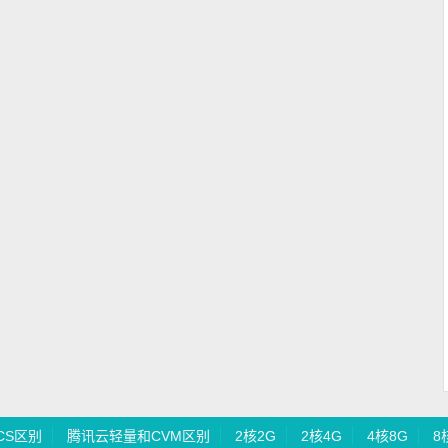
CS区别
腾讯云轻量和CVM区别
2核2G
2核4G
4核8G
8