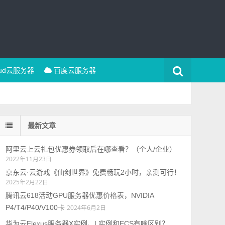
oud云服务器
百度云服务器
最新文章
阿里云上云礼包优惠券领取后在哪查看？（个人/企业）
2022年11月23日
京东云·云游戏《仙剑世界》免费畅玩2小时，亲测可行！
2025年2月22日
腾讯云618活动GPU服务器优惠价格表，NVIDIA
P4/T4/P40/V100卡
2024年6月2日
华为云Flexus服务器X实例、L实例和ECS有啥区别？