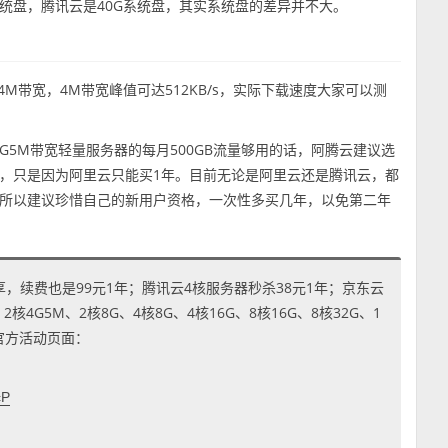
G系统盘，腾讯云是40G系统盘，其实系统盘的差异并不大。
4M带宽，4M带宽峰值可达512KB/s，实际下载速度大家可以测
G5M带宽轻量服务器的每月500GB流量够用的话，阿腾云建议选
，只是因为阿里云只能买1年。目前无论是阿里云还是腾讯云，都
所以建议珍惜自己的新用户资格，一次性多买几年，以免第二年
享，续费也是99元1年；腾讯云4核服务器秒杀38元1年；京东云
4G5M、2核8G、4核8G、4核16G、8核16G、8核32G、1
到官方活动页面：
cP