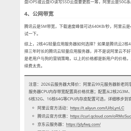
盘IOPS或云盘IO读写SSD云盘要更胜一筹，阿里云是50
4、公网带宽
腾讯云是5M带宽，下载速度峰值可达640KB/秒，阿里云是
试一下。
综上，2核4G轻量应用服务器如何选择？如果是腾讯云2核4
择三年时长的腾讯云轻量应用服务器，并不是说阿里云不好
是老用户与狗的营销策略，以上的价格都是新用户的价格，
续费太贵。
注意：2026云服务器大降价：阿里云99元服务器新老同
服务器CPU内存带宽配置高价格优惠；配置从2核2G3M、2核
6核32G、16核64G等CPU内存皮配置可选，详细移步
阿里云官方活动：
https://t.aliyun.com/U/bLynLC
腾讯云官方优惠：
https://curl.qcloud.com/oRMoSu
京东云服务器：
https://jdyfwq.com/