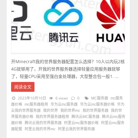
开Minecraft我的世界服务器配置怎么选择？10人以内玩2核
4G就够用了，开我的世界服务器选择轻量应用服务器就够
了，轻量CPU采用至强白金处理器，大型整合包一般1. ...
阅读全文
2023年10月10日
6 views
0
MC服务器
mc服务
器价格
mc服务器租用
华为云mc服务器
华为云mc服务器价格
华为
云我的世界服务器
我的世界
我的世界mc
我的世界服务器
我的世
界服务器价格
我的世界服务器租用
腾讯云MC服务器
腾讯云mc服务
器价格
腾讯云我的世界服务器
阿里云mc服务器价格
阿里云mc服务
器配置
阿里云我的世界mc
阿里云我的世界服务器