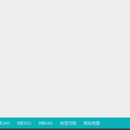
核16G
8核32G
8核64G
标签归档
网站地图