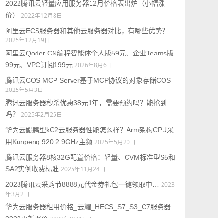
2022腾讯云轻量应用服务器12月价格表出炉（小幅涨
价）
2022年12月8日
阿里云ECS服务器和其他云服务器对比，有哪些优势？
2025年12月19日
阿里云Qoder CN编程智能体个人版59元、企业Teams版
99元、VPC订阅199元
2026年8月6日
腾讯云COS MCP Server基于MCP协议的对象存储COS
2025年5月3日
腾讯云服务器秒杀优惠38元1年，需要预约吗？能抢到
吗？
2025年2月25日
华为云鲲鹏型kC2云服务器性能怎么样？Arm架构CPU采
用Kunpeng 920 2.9GHz主频
2025年5月20日
腾讯云服务器8核32G配置价格：轻量、CVM标准型S5和
SA2实例收费标准
2025年11月24日
2023腾讯云采购节8888元代金券礼包一键领取中…
2023
年3月2日
华为云服务器租用价格_云耀_HECS_S7_S3_C7服务器