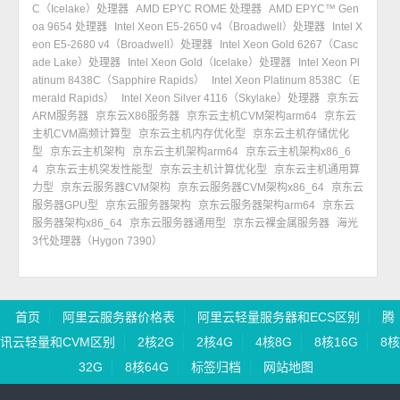
C（Icelake）处理器
AMD EPYC ROME 处理器
AMD EPYC™ Gen
oa 9654 处理器
Intel Xeon E5-2650 v4（Broadwell）处理器
Intel X
eon E5-2680 v4（Broadwell）处理器
Intel Xeon Gold 6267（Casc
ade Lake）处理器
Intel Xeon Gold（Icelake）处理器
Intel Xeon Pl
atinum 8438C（Sapphire Rapids）
Intel Xeon Platinum 8538C（E
merald Rapids）
Intel Xeon Silver 4116（Skylake）处理器
京东云
ARM服务器
京东云X86服务器
京东云主机CVM架构arm64
京东云
主机CVM高频计算型
京东云主机内存优化型
京东云主机存储优化
型
京东云主机架构
京东云主机架构arm64
京东云主机架构x86_6
4
京东云主机突发性能型
京东云主机计算优化型
京东云主机通用算
力型
京东云服务器CVM架构
京东云服务器CVM架构x86_64
京东云
服务器GPU型
京东云服务器架构
京东云服务器架构arm64
京东云
服务器架构x86_64
京东云服务器通用型
京东云裸金属服务器
海光
3代处理器（Hygon 7390）
首页
阿里云服务器价格表
阿里云轻量服务器和ECS区别
腾
讯云轻量和CVM区别
2核2G
2核4G
4核8G
8核16G
8核
32G
8核64G
标签归档
网站地图