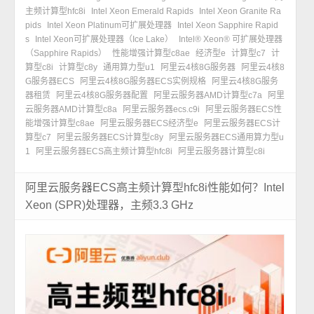
主频计算型hfc8i
Intel Xeon Emerald Rapids
Intel Xeon Granite Ra
pids
Intel Xeon Platinum可扩展处理器
Intel Xeon Sapphire Rapid
s
Intel Xeon可扩展处理器（Ice Lake）
Intel® Xeon® 可扩展处理器
（Sapphire Rapids）
性能增强计算型c8ae
经济型e
计算型c7
计
算型c8i
计算型c8y
通用算力型u1
阿里云4核8G服务器
阿里云4核8
G服务器ECS
阿里云4核8G服务器ECS实例规格
阿里云4核8G服务
器租赁
阿里云4核8G服务器配置
阿里云服务器AMD计算型c7a
阿里
云服务器AMD计算型c8a
阿里云服务器ecs.c9i
阿里云服务器ECS性
能增强计算型c8ae
阿里云服务器ECS经济型e
阿里云服务器ECS计
算型c7
阿里云服务器ECS计算型c8y
阿里云服务器ECS通用算力型u
1
阿里云服务器ECS高主频计算型hfc8i
阿里云服务器计算型c8i
阿里云服务器ECS高主频计算型hfc8i性能如何？Intel
Xeon (SPR)处理器，主频3.3 GHz