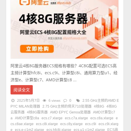
阿里云4核8G服务器ECS规格有哪些？4C8G配置可选ECS高
主频计算型hfc8i、ecs.c9i、计算型c8i、通用算力型u1、经
济型e、计算型c7、AMD计算型c8 ...
阅读全文
2025年5月7日
6 views
0
2.55 GHz主频的AMD E
PYC MILAN处理器
2.75 GHz主频的倚天710处理器
4核8G
4核8G
云服务器
4核8G服务器
AMD EPYC Genoa处理器
AMD计算型c7
a
AMD计算型c8a
ecs.c7.xlarge
ecs.c7a.xlarge
ecs.c8a.xlarge
e
cs.c8ae.xlarge
ecs.c8i.xlarge
ecs.c8y.xlarge
ecs.c9i
ecs.c9i.xlarg
e
ecs.e-c1m2.xlarge
ecs.hfc8i.xlarge
ecs.u1-c1m2.xlarge
ECS高