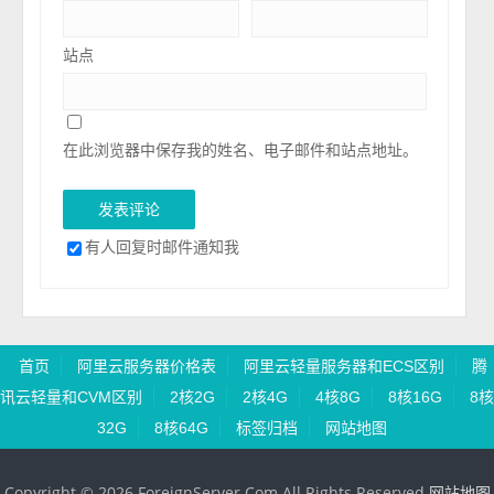
站点
在此浏览器中保存我的姓名、电子邮件和站点地址。
有人回复时邮件通知我
首页
阿里云服务器价格表
阿里云轻量服务器和ECS区别
腾
讯云轻量和CVM区别
2核2G
2核4G
4核8G
8核16G
8核
32G
8核64G
标签归档
网站地图
Copyright © 2026 ForeignServer.Com All Rights Reserved
网站地图