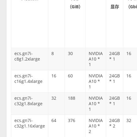
（GiB）
显存
（Gbi
ecs.gn7i-
8
30
NVIDIA
24GB
16
c8g1.2xlarge
A10 *
* 1
1
ecs.gn7i-
16
60
NVIDIA
24GB
16
c16g1.4xlarge
A10 *
* 1
1
ecs.gn7i-
32
188
NVIDIA
24GB
16
c32g1.8xlarge
A10 *
* 1
1
ecs.gn7i-
64
376
NVIDIA
24GB
32
c32g1.16xlarge
A10 *
* 2
2