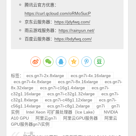
腾讯云官方优惠：
https://curl.qcloud.com/oRMoSucP
京东云服务器：
https://jdyfwq.com/
雨云游戏服务器：
https://rainyun.net/
百度云服务器：
https://bdyfwq.com/
标签：
ecs.gn7i-2x.8xlarge
ecs.gn7i-4x.16xlarge
ecs.gn7i-4x.8xlarge
ecs.gn7i-8x.16xlarge
ecs.gn7i-
8x.32xlarge
ecs.gn7i-c16g1.4xlarge
ecs.gn7i-
c32g1.16xlarge
ecs.gn7i-c32g1.32xlarge
ecs.gn7i-
c32g1.8xlarge
ecs.gn7i-c48g1.12xlarge
ecs.gn7i-
c56g1.14xlarge
ecs.gn7i-c8g1.2xlarge
gn7i
gn7i
实例
Intel Xeon 可扩展处理器（Ice Lake）
NVIDIA
A10 GPU
阿里云gn7i
阿里云GPU服务器
阿里云
GPU服务器gn7i实例
上一篇：