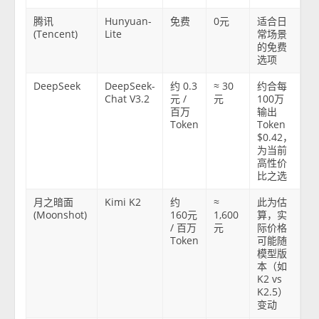
腾讯
Hunyuan-
免费
0元
适合日
(Tencent)
Lite
常场景
的免费
选项
DeepSeek
DeepSeek-
约 0.3
≈ 30
约合每
Chat V3.2
元 /
元
100万
百万
输出
Token
Token
$0.42，
为当前
高性价
比之选
月之暗面
Kimi K2
约
≈
此为估
(Moonshot)
160元
1,600
算，实
/ 百万
元
际价格
Token
可能随
模型版
本（如
K2 vs
K2.5）
变动