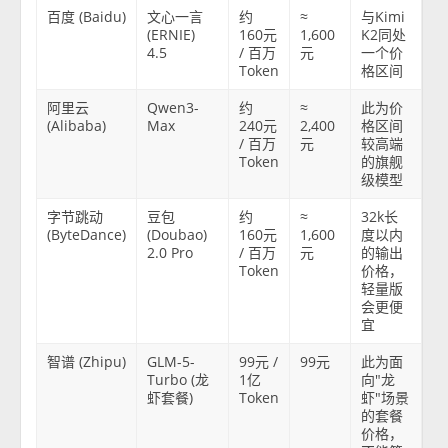
百度 (Baidu)
文心一言
约
≈
与Kimi
(ERNIE)
160元
1,600
K2同处
4.5
/ 百万
元
一个价
Token
格区间
阿里云
Qwen3-
约
≈
此为价
(Alibaba)
Max
240元
2,400
格区间
/ 百万
元
较高端
Token
的旗舰
级模型
字节跳动
豆包
约
≈
32k长
(ByteDance)
(Doubao)
160元
1,600
度以内
2.0 Pro
/ 百万
元
的输出
Token
价格，
轻量版
会更便
宜
智谱 (Zhipu)
GLM-5-
99元 /
99元
此为面
Turbo (龙
1亿
向"龙
虾套餐)
Token
虾"场景
的套餐
价格，