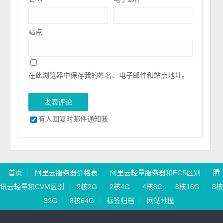
站点
在此浏览器中保存我的姓名、电子邮件和站点地址。
有人回复时邮件通知我
首页
阿里云服务器价格表
阿里云轻量服务器和ECS区别
腾
讯云轻量和CVM区别
2核2G
2核4G
4核8G
8核16G
8核
32G
8核64G
标签归档
网站地图