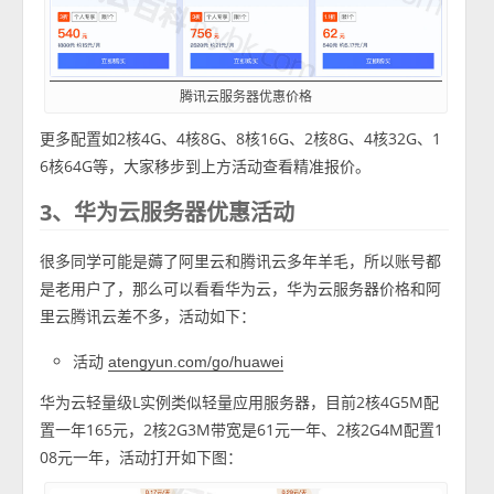
腾讯云服务器优惠价格
更多配置如2核4G、4核8G、8核16G、2核8G、4核32G、1
6核64G等，大家移步到上方活动查看精准报价。
3、华为云服务器优惠活动
很多同学可能是薅了阿里云和腾讯云多年羊毛，所以账号都
是老用户了，那么可以看看华为云，华为云服务器价格和阿
里云腾讯云差不多，活动如下：
活动
atengyun.com/go/huawei
华为云轻量级L实例类似轻量应用服务器，目前2核4G5M配
置一年165元，2核2G3M带宽是61元一年、2核2G4M配置1
08元一年，活动打开如下图：