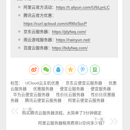
阿里云官方活动：
https://t.aliyun.com/U/bLynLC
腾讯云官方优惠：
https://curl.qcloud.com/oRMoSucP
京东云服务器：
https://jdyfwq.com/
雨云游戏服务器：
https://rainyun.net/
百度云服务器：
https://bdyfwq.com/
标签：
UCloud云主机优惠
京东云便宜云服务器
优惠
云服务器
优惠服务器
便宜云服务器
便宜服务器
华为云便宜云服务器
性价比云服务器
性价比优惠服
务器
腾讯云便宜云服务器
阿里云便宜云服务器
上一篇：
购买腾讯云服务器流程，太简单了3分钟搞定
下一篇：
阿里云服务器租用费用1t空间多少钱？