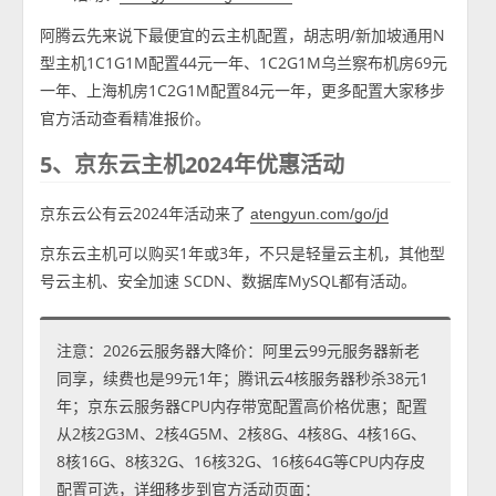
阿腾云先来说下最便宜的云主机配置，胡志明/新加坡通用N
型主机1C1G1M配置44元一年、1C2G1M乌兰察布机房69元
一年、上海机房1C2G1M配置84元一年，更多配置大家移步
官方活动查看精准报价。
5、京东云主机2024年优惠活动
京东云公有云2024年活动来了
atengyun.com/go/jd
京东云主机可以购买1年或3年，不只是轻量云主机，其他型
号云主机、安全加速 SCDN、数据库MySQL都有活动。
注意：2026云服务器大降价：阿里云99元服务器新老
同享，续费也是99元1年；腾讯云4核服务器秒杀38元1
年；京东云服务器CPU内存带宽配置高价格优惠；配置
从2核2G3M、2核4G5M、2核8G、4核8G、4核16G、
8核16G、8核32G、16核32G、16核64G等CPU内存皮
配置可选，详细移步到官方活动页面：