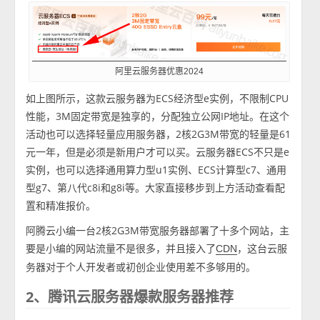
阿里云服务器优惠2024
如上图所示，这款云服务器为ECS经济型e实例，不限制CPU
性能，3M固定带宽是独享的，分配独立公网IP地址。在这个
活动也可以选择轻量应用服务器，2核2G3M带宽的轻量是61
元一年，但是必须是新用户才可以买。云服务器ECS不只是e
实例，也可以选择通用算力型u1实例、ECS计算型c7、通用
型g7、第八代c8i和g8i等。大家直接移步到上方活动查看配
置和精准报价。
阿腾云小编一台2核2G3M带宽服务器部署了十多个网站，主
要是小编的网站流量不是很多，并且接入了
，这台云服
CDN
务器对于个人开发者或初创企业使用差不多够用的。
2、腾讯云服务器爆款服务器推荐