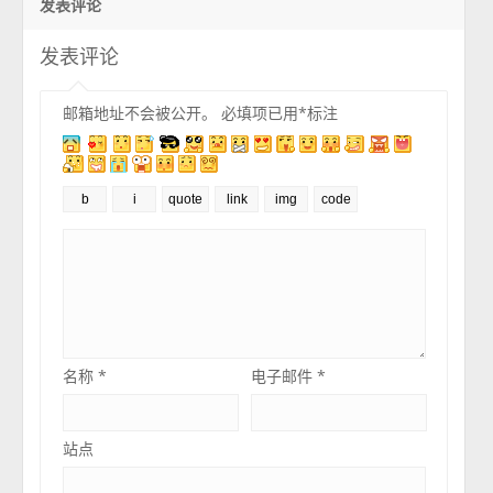
发表评论
发表评论
邮箱地址不会被公开。
必填项已用
*
标注
名称
*
电子邮件
*
站点