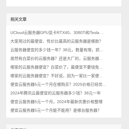
相关文章
UCloud云服务器GPU显卡RTX40、3080Ti和Tesla P40优惠价格表
大家用过的最便宜、性价比最高的云服务器是哪款？
云服务器便宜的多少钱一年？38元，数量有限，抓紧买！
居然有白菜价的云服务器？还是大厂的，云服务器价格太卷了
哪家的云服务器便宜？白菜价了，最便宜不要钱免费用名额申请中
哪家的云服务器便宜？不好说，因为一家比一家便宜，跟不要钱似的
便宜云服务器5元一个月在哪购买？2025价格已经优惠到3元1个月了
2024年腾讯云最便宜的云服务器多少钱？38元一年
便宜云服务器5元一个月，2024年最新优惠价格整理
便宜云服务器5元一个月能不能用？是哪台服务器？