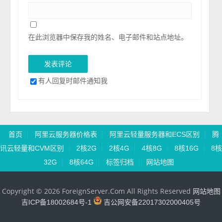
在此浏览器中保存我的姓名、电子邮件和站点地址。
有人回复时邮件通知我
首页
阿里云服务器价格表
阿里云轻量服务器和ECS区别
腾
讯云轻量和CVM区别
2核2G
2核4G
4核8G
8核16G
8核
32G
8核64G
标签归档
网站地图
Copyright © 2026 ForeignServer.Com All Rights Reserved
网站地图
吉ICP备18002684号-1
吉公网安备22017302000405号