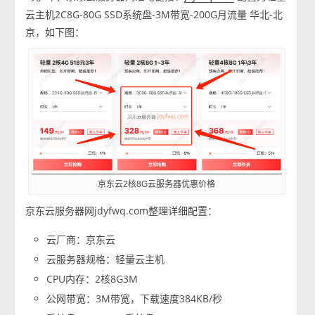
云主机2C8G-80G SSD系统盘-3M带宽-200G月流量 华北-北
京，如下图：
京东云2核8G云服务器优惠价格
京东云服务器网jdyfwq.com整理详细配置：
云厂商：京东云
云服务器规格：轻量云主机
CPU内存：2核8G3M
公网带宽：3M带宽，下载速度384KB/秒