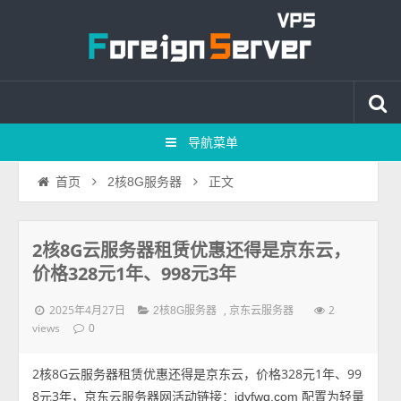
导航菜单
正文
首页
2核8G服务器
2核8G云服务器租赁优惠还得是京东云，
价格328元1年、998元3年
2025年4月27日
,
2
2核8G服务器
京东云服务器
views
0
2核8G云服务器租赁优惠还得是京东云，价格328元1年、99
8元3年，京东云服务器网活动链接：
配置为轻量
jdyfwq.com