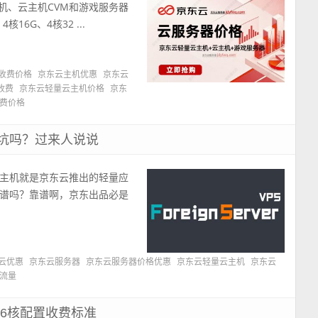
机、云主机CVM和游戏服务器
16G、4核32 ...
机收费价格
京东云主机优惠
京东云
收费
京东云轻量云主机价格
京东
费价格
坑吗？过来人说说
主机就是京东云推出的轻量应
谱吗？靠谱啊，京东出品必是
云优惠
京东云服务器
京东云服务器价格优惠
京东云轻量云主机
京东云
流量
/16核配置收费标准