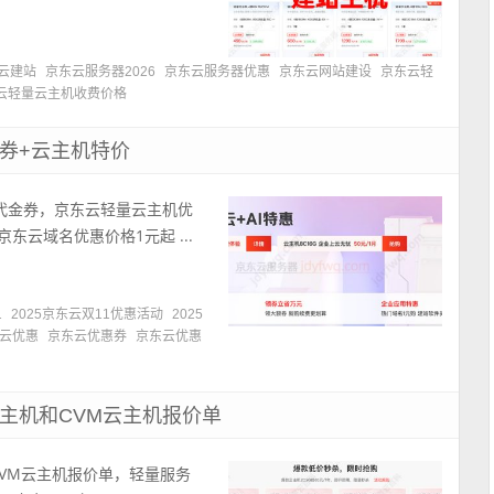
云建站
京东云服务器2026
京东云服务器优惠
京东云网站建设
京东云轻
云轻量云主机收费价格
领券+云主机特价
元代金券，京东云轻量云主机优
东云域名优惠价格1元起 ...
1
2025京东云双11优惠活动
2025
云优惠
京东云优惠券
京东云优惠
云主机和CVM云主机报价单
CVM云主机报价单，轻量服务