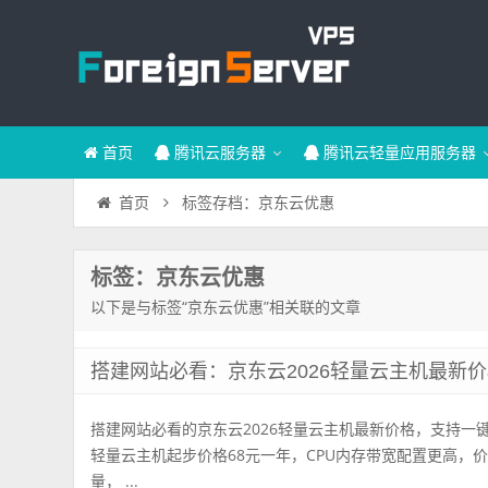
首页
腾讯云服务器
腾讯云轻量应用服务器
标签存档：京东云优惠
首页
标签：京东云优惠
以下是与标签“京东云优惠”相关联的文章
搭建网站必看：京东云2026轻量云主机最新
搭建网站必看的京东云2026轻量云主机最新价格，支持一
轻量云主机起步价格68元一年，CPU内存带宽配置更高，
量， ...