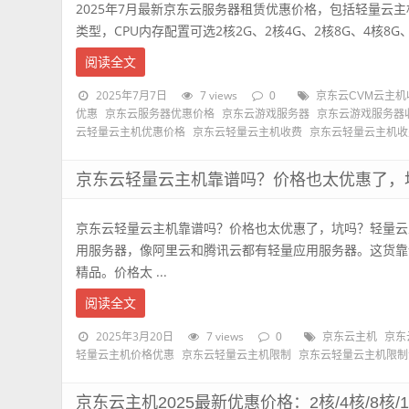
2025年7月最新京东云服务器租赁优惠价格，包括轻量云主
类型，CPU内存配置可选2核2G、2核4G、2核8G、4核8G、4核
阅读全文
2025年7月7日
7 views
0
京东云CVM云主
优惠
京东云服务器优惠价格
京东云游戏服务器
京东云游戏服务器
云轻量云主机优惠价格
京东云轻量云主机收费
京东云轻量云主机收
京东云轻量云主机靠谱吗？价格也太优惠了，
京东云轻量云主机靠谱吗？价格也太优惠了，坑吗？轻量云
用服务器，像阿里云和腾讯云都有轻量应用服务器。这货靠
精品。价格太 ...
阅读全文
2025年3月20日
7 views
0
京东云主机
京东
轻量云主机价格优惠
京东云轻量云主机限制
京东云轻量云主机限制
京东云主机2025最新优惠价格：2核/4核/8核