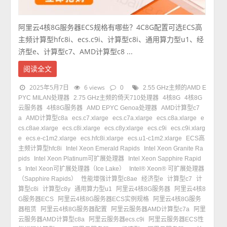
阿里云4核8G服务器ECS规格有哪些？4C8G配置可选ECS高
主频计算型hfc8i、ecs.c9i、计算型c8i、通用算力型u1、经
济型e、计算型c7、AMD计算型c8 ...
阅读全文
2025年5月7日
6 views
0
2.55 GHz主频的AMD E
PYC MILAN处理器
2.75 GHz主频的倚天710处理器
4核8G
4核8G
云服务器
4核8G服务器
AMD EPYC Genoa处理器
AMD计算型c7
a
AMD计算型c8a
ecs.c7.xlarge
ecs.c7a.xlarge
ecs.c8a.xlarge
e
cs.c8ae.xlarge
ecs.c8i.xlarge
ecs.c8y.xlarge
ecs.c9i
ecs.c9i.xlarg
e
ecs.e-c1m2.xlarge
ecs.hfc8i.xlarge
ecs.u1-c1m2.xlarge
ECS高
主频计算型hfc8i
Intel Xeon Emerald Rapids
Intel Xeon Granite Ra
pids
Intel Xeon Platinum可扩展处理器
Intel Xeon Sapphire Rapid
s
Intel Xeon可扩展处理器（Ice Lake）
Intel® Xeon® 可扩展处理器
（Sapphire Rapids）
性能增强计算型c8ae
经济型e
计算型c7
计
算型c8i
计算型c8y
通用算力型u1
阿里云4核8G服务器
阿里云4核8
G服务器ECS
阿里云4核8G服务器ECS实例规格
阿里云4核8G服务
器租赁
阿里云4核8G服务器配置
阿里云服务器AMD计算型c7a
阿里
云服务器AMD计算型c8a
阿里云服务器ecs.c9i
阿里云服务器ECS性