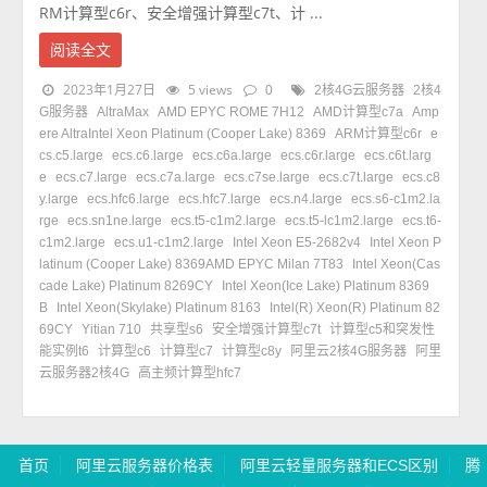
RM计算型c6r、安全增强计算型c7t、计 ...
阅读全文
2023年1月27日
5 views
0
2核4G云服务器
2核4
G服务器
AltraMax
AMD EPYC ROME 7H12
AMD计算型c7a
Amp
ere AltraIntel Xeon Platinum (Cooper Lake) 8369
ARM计算型c6r
e
cs.c5.large
ecs.c6.large
ecs.c6a.large
ecs.c6r.large
ecs.c6t.larg
e
ecs.c7.large
ecs.c7a.large
ecs.c7se.large
ecs.c7t.large
ecs.c8
y.large
ecs.hfc6.large
ecs.hfc7.large
ecs.n4.large
ecs.s6-c1m2.la
rge
ecs.sn1ne.large
ecs.t5-c1m2.large
ecs.t5-lc1m2.large
ecs.t6-
c1m2.large
ecs.u1-c1m2.large
Intel Xeon E5-2682v4
Intel Xeon P
latinum (Cooper Lake) 8369AMD EPYC Milan 7T83
Intel Xeon(Cas
cade Lake) Platinum 8269CY
Intel Xeon(Ice Lake) Platinum 8369
B
Intel Xeon(Skylake) Platinum 8163
Intel(R) Xeon(R) Platinum 82
69CY
Yitian 710
共享型s6
安全增强计算型c7t
计算型c5和突发性
能实例t6
计算型c6
计算型c7
计算型c8y
阿里云2核4G服务器
阿里
云服务器2核4G
高主频计算型hfc7
首页
阿里云服务器价格表
阿里云轻量服务器和ECS区别
腾