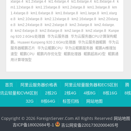
xlarge.4
ki1.2xlarge.4
ki1.4xlarge.4
ki1.6xlarge.4
ki1.8xlarge.4
k
m1.12xlarge.8
km1.15xlarge.8
km1.2xlarge.8
km1.3xlarge.8
km
1.4xlarge.8
km1.6xlarge.8
km1.8xlarge.8
km1.large.8
km1.xlarg
e.8
km2.10xlarge.8
km2.12xlarge.8
km2.16xlarge.8
km2.20xlarg
e.8
km2.24xlarge.8
km2.2xlarge.8
km2.3xlarge.8
km2.4xlarge.
8
km2.6xlarge.8
km2.8xlarge.8
km2.large.8
km2.xlarge.8
Kunpe
ng 920 2.6GHz处理器
华为云服务器
华为云服务器CPU计算架构鲲
鹏。Huawei Kunpeng 920 2.6GHz处理器
华为云服务器鲲鹏
华为云
服务器鲲鹏芯片
华为云鲲鹏CPU
华为云鲲鹏服务器
鲲鹏AI推理加
速型
鲲鹏CPU
鲲鹏内存优化型
鲲鹏处理器
鲲鹏超高I/O型
鲲鹏通
用计算增强型
首页
阿里云服务器价格表
阿里云轻量服务器和ECS区别
腾
讯云轻量和CVM区别
2核2G
2核4G
4核8G
8核16G
8核
32G
8核64G
标签归档
网站地图
Copyright © 2026 ForeignServer.Com All Rights Reserved
网站地图
吉ICP备18002684号-1
吉公网安备22017302000405号