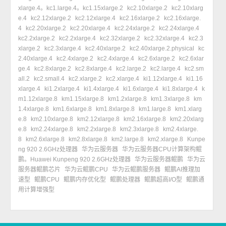
xlarge.4。kc1.large.4。kc1.15xlarge.2
kc2.10xlarge.2
kc2.10xlarg
e.4
kc2.12xlarge.2
kc2.12xlarge.4
kc2.16xlarge.2
kc2.16xlarge.
4
kc2.20xlarge.2
kc2.20xlarge.4
kc2.24xlarge.2
kc2.24xlarge.4
kc2.2xlarge.2
kc2.2xlarge.4
kc2.32xlarge.2
kc2.32xlarge.4
kc2.3
xlarge.2
kc2.3xlarge.4
kc2.40xlarge.2
kc2.40xlarge.2.physical
kc
2.40xlarge.4
kc2.4xlarge.2
kc2.4xlarge.4
kc2.6xlarge.2
kc2.6xlar
ge.4
kc2.8xlarge.2
kc2.8xlarge.4
kc2.large.2
kc2.large.4
kc2.sm
all.2
kc2.small.4
kc2.xlarge.2
kc2.xlarge.4
ki1.12xlarge.4
ki1.16
xlarge.4
ki1.2xlarge.4
ki1.4xlarge.4
ki1.6xlarge.4
ki1.8xlarge.4
k
m1.12xlarge.8
km1.15xlarge.8
km1.2xlarge.8
km1.3xlarge.8
km
1.4xlarge.8
km1.6xlarge.8
km1.8xlarge.8
km1.large.8
km1.xlarg
e.8
km2.10xlarge.8
km2.12xlarge.8
km2.16xlarge.8
km2.20xlarg
e.8
km2.24xlarge.8
km2.2xlarge.8
km2.3xlarge.8
km2.4xlarge.
8
km2.6xlarge.8
km2.8xlarge.8
km2.large.8
km2.xlarge.8
Kunpe
ng 920 2.6GHz处理器
华为云服务器
华为云服务器CPU计算架构鲲
鹏。Huawei Kunpeng 920 2.6GHz处理器
华为云服务器鲲鹏
华为云
服务器鲲鹏芯片
华为云鲲鹏CPU
华为云鲲鹏服务器
鲲鹏AI推理加
速型
鲲鹏CPU
鲲鹏内存优化型
鲲鹏处理器
鲲鹏超高I/O型
鲲鹏通
用计算增强型