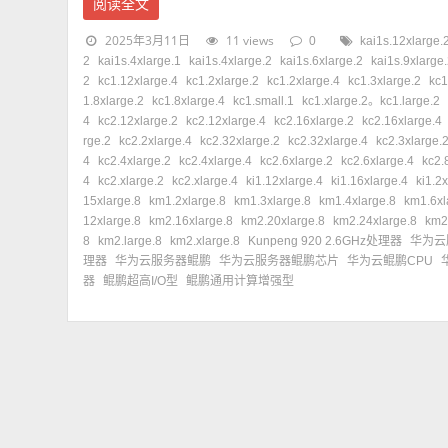
阅读全文
2025年3月11日
11 views
0
kai1s.12xlarge.
2
kai1s.4xlarge.1
kai1s.4xlarge.2
kai1s.6xlarge.2
kai1s.9xlarge
2
kc1.12xlarge.4
kc1.2xlarge.2
kc1.2xlarge.4
kc1.3xlarge.2
kc1
1.8xlarge.2
kc1.8xlarge.4
kc1.small.1
kc1.xlarge.2。kc1.large.2
4
kc2.12xlarge.2
kc2.12xlarge.4
kc2.16xlarge.2
kc2.16xlarge.4
rge.2
kc2.2xlarge.4
kc2.32xlarge.2
kc2.32xlarge.4
kc2.3xlarge.
4
kc2.4xlarge.2
kc2.4xlarge.4
kc2.6xlarge.2
kc2.6xlarge.4
kc2.
4
kc2.xlarge.2
kc2.xlarge.4
ki1.12xlarge.4
ki1.16xlarge.4
ki1.2
15xlarge.8
km1.2xlarge.8
km1.3xlarge.8
km1.4xlarge.8
km1.6xl
12xlarge.8
km2.16xlarge.8
km2.20xlarge.8
km2.24xlarge.8
km2
8
km2.large.8
km2.xlarge.8
Kunpeng 920 2.6GHz处理器
华为云
理器
华为云服务器鲲鹏
华为云服务器鲲鹏芯片
华为云鲲鹏CPU
器
鲲鹏超高I/O型
鲲鹏通用计算增强型