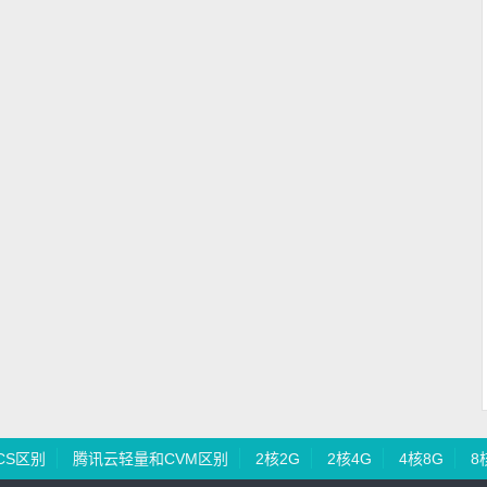
CS区别
腾讯云轻量和CVM区别
2核2G
2核4G
4核8G
8