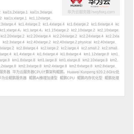
2
kai1s.2xlarge.1
kai1s.3xlarge.
.2
kai1s.xlarge.1
kc1.12xlarge.
.3xlarge.4
kc1.4xlarge.2
kc1.4xlarge.4
kc1.6xlarge.2
kc1.6xlarge.4
kc
kc1.xlarge.4。kc1.large.4。kc1.15xlarge.2
kc2.10xlarge.2
kc2.10xlarge.
kc2.20xlarge.2
kc2.20xlarge.4
kc2.24xlarge.2
kc2.24xlarge.4
kc2.2xla
2
kc2.3xlarge.4
kc2.40xlarge.2
kc2.40xlarge.2.physical
kc2.40xlarge.
8xlarge.2
kc2.8xlarge.4
kc2.large.2
kc2.large.4
kc2.small.2
kc2.small.
xlarge.4
ki1.4xlarge.4
ki1.6xlarge.4
ki1.8xlarge.4
km1.12xlarge.8
km1.
arge.8
km1.8xlarge.8
km1.large.8
km1.xlarge.8
km2.10xlarge.8
km2.
.2xlarge.8
km2.3xlarge.8
km2.4xlarge.8
km2.6xlarge.8
km2.8xlarge.
服务器
华为云服务器CPU计算架构鲲鹏。Huawei Kunpeng 920 2.6GHz处
华为云鲲鹏服务器
鲲鹏AI推理加速型
鲲鹏CPU
鲲鹏内存优化型
鲲鹏处理