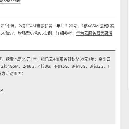
/go/tencent
3个月，2核2G4M带宽配置一年112.20元，2核4G5M 云耀L实
型S6和S7、增强型C7和C6实例。详细参考：
华为云服务器优惠活
享，续费也是99元1年；腾讯云4核服务器秒杀38元1年；京东云
4G5M、2核8G、4核8G、4核16G、8核16G、8核32G、1
到官方活动页面：
cP