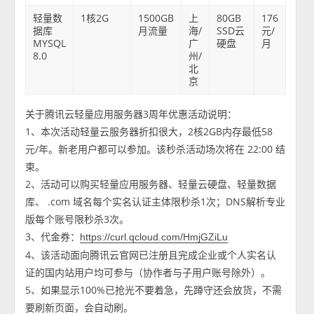
轻量数
1核2G
1500GB
上
80GB
176
据库
月流量
海/
SSD云
元/
MYSQL
广
硬盘
月
8.0
州/
北
京
关于腾讯云轻量应用服务器3周年优惠活动说明：
1、本次活动轻量云服务器折扣很大，2核2GB内存最低58
元/年。新老用户都可以参加。该秒杀活动场次将在 22:00 结
束。
2、活动可以购买轻量应用服务器、轻量云硬盘、轻量数据
库、 .com 域名每个实名认证主体限秒杀1次；DNS解析专业
版每个账号限秒杀3次。
3、代金券：
https://curl.qcloud.com/HmjGZiLu
4、该活动面向腾讯云官网已注册且完成企业或个人实名认
证的国内站用户均可参与（协作者与子用户账号除外）。
5、如果显示100%已抢光不要着急，先蹲守还会放货，不需
要刷新页面，会自动刷。