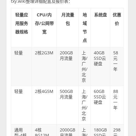
txy.wiki整理详细配置及报价表：
轻量应
CPU/内
月流量
地
系统盘
优惠
用服务
存/公网带
包
域
价
器规格
宽
节
点
轻量
2核2G3M
200GB
上
40GB
58
月流量
海/
SSD云
元
广
硬盘
一
州/
年
北
京
轻量
2核4G5M
500GB
上
60GB
88
月流量
海/
SSD云
元
广
硬盘
一
州/
年
北
京
通用
4核
2000GB
上
180GB
298
型-4核
8G12M
月流量
海/
SSD云
元