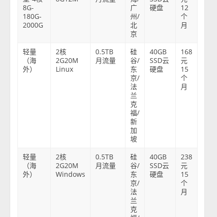
8G-
广
硬盘
12
180G-
州/
个
2000G
北
月
京
轻量
2核
0.5TB
硅
40GB
168
（海
2G20M
月流量
谷/
SSD云
元
外）
Linux
东
硬盘
15
京/
个
法
月
兰
克
福/
新
加
坡
轻量
2核
0.5TB
硅
40GB
238
（海
2G20M
月流量
谷/
SSD云
元
外）
Windows
东
硬盘
15
京/
个
法
月
兰
克