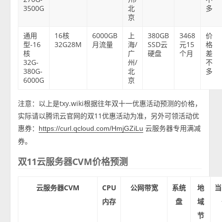
3500G
北
多
京
通用
16核
6000GB
上
380GB
3468
价
型-16
32G28M
月流量
海/
SSD云
元15
格
核
广
硬盘
个月
差
32G-
州/
不
380G-
北
多
6000G
京
注意：以上是txy.wiki根据往年双十一优惠活动预测的价格，
实际请以腾讯云官网的双11优惠活动为准，另外可领活动优
惠券：
云服务器专用满减
https://curl.qcloud.com/HmjGZiLu
券。
双11云服务器CVM价格预测
云服务器CVM
CPU
公网带宽
系统
地
当
内存
盘
域
节