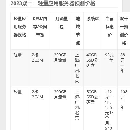
2023双十一轻量应用服务器预测价格
轻量应
CPU/内
月流量
地
系统盘
当前
双十
用服务
存/公网
包
域
优惠
一预
器规格
带宽
节
价
测价
点
格
轻量
2核
200GB
上
40GB
95元
88
2G3M
月流量
海/
SSD云
一年
元
广
硬盘
一
州/
年
北
京
轻量
2核
300GB
上
50GB
112
108
2G4M
月流量
海/
SSD云
元一
元
广
硬盘
年，
一
州/
135
年
北
元15
京
个
月，
540