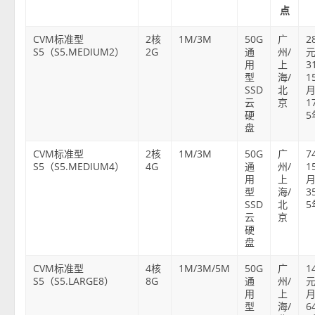
点
CVM标准型
2核
1M/3M
50G
广
2
S5（S5.MEDIUM2）
2G
通
州/
元
用
上
3
型
海/
1
SSD
北
云
京
1
硬
5
盘
CVM标准型
2核
1M/3M
50G
广
7
S5（S5.MEDIUM4）
4G
通
州/
1
用
上
型
海/
3
SSD
北
5
云
京
硬
盘
CVM标准型
4核
1M/3M/5M
50G
广
1
S5（S5.LARGE8）
8G
通
州/
元
用
上
型
海/
6