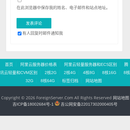
在此浏览器中保存我的姓名、电子邮件和站点地址。
有人回复时邮件通知我
首页
阿里云服务器价格表
阿里云轻量服务器和ECS区别
腾
讯云轻量和CVM区别
2核2G
2核4G
4核8G
8核16G
8核
32G
8核64G
标签归档
网站地图
Copyright © 2026 ForeignServer.Com All Rights Reserved
网站地图
吉ICP备18002684号-1
吉公网安备22017302000405号