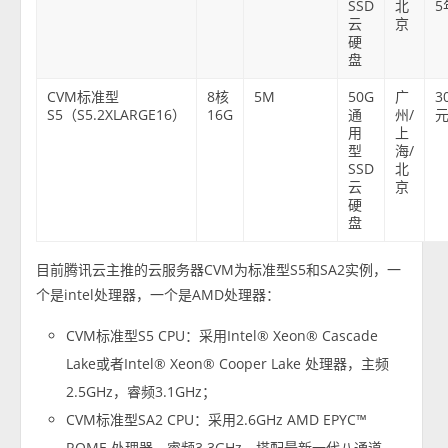
SSD
北
5
云
京
硬
盘
CVM标准型
8核
5M
50G
广
3
S5（S5.2XLARGE16）
16G
通
州/
元
用
上
型
海/
SSD
北
云
京
硬
盘
目前腾讯云主推的云服务器CVM为标准型S5和SA2实例，一
个是intel处理器，一个是AMD处理器：
CVM标准型S5 CPU：采用Intel® Xeon® Cascade
Lake或者Intel® Xeon® Cooper Lake 处理器，主频
2.5GHz，睿频3.1GHz；
CVM标准型SA2 CPU：采用2.6GHz AMD EPYC™
ROME 处理器，睿频3.3GHz，搭配最新一代八通道