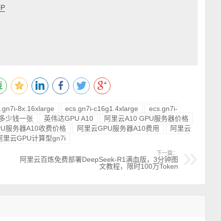
cP
.gn7i-8x.16xlarge
ecs.gn7i-c16g1.4xlarge
ecs.gn7i-
U卡多少钱一张
英伟达GPU A10
阿里云A10 GPU服务器价格
PU服务器A10收费价格
阿里云GPU服务器A10费用
阿里云
阿里云GPU计算型gn7i
下一篇：
阿里云百炼免费部署DeepSeek-R1满血版，3分钟图
文教程，限时100万Token