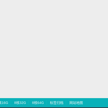
核16G
8核32G
8核64G
标签归档
网站地图