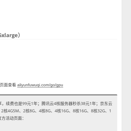
6xlarge）
U页面查看
aliyunfuwuqi.com/go/gpu
享，续费也是99元1年；腾讯云4核服务器秒杀38元1年；京东云
4G5M、2核8G、4核8G、4核16G、8核16G、8核32G、1
到官方活动页面：