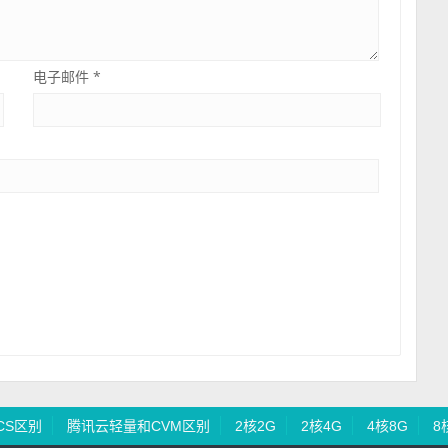
电子邮件
*
CS区别
腾讯云轻量和CVM区别
2核2G
2核4G
4核8G
8