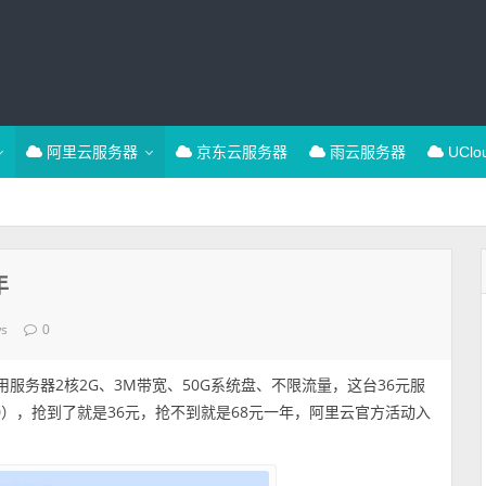
阿里云服务器
京东云服务器
雨云服务器
UCl
年
ws
0
服务器2核2G、3M带宽、50G系统盘、不限流量，这台36元服
00），抢到了就是36元，抢不到就是68元一年，阿里云官方活动入