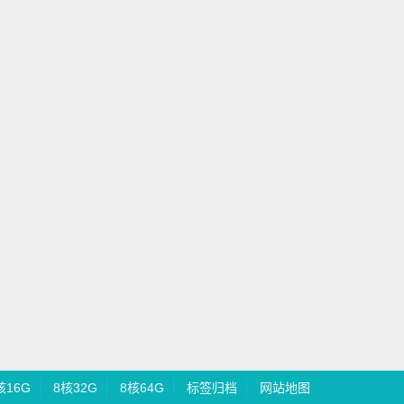
核16G
8核32G
8核64G
标签归档
网站地图