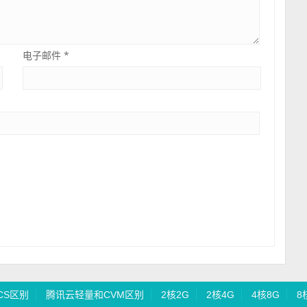
电子邮件
*
CS区别
腾讯云轻量和CVM区别
2核2G
2核4G
4核8G
8