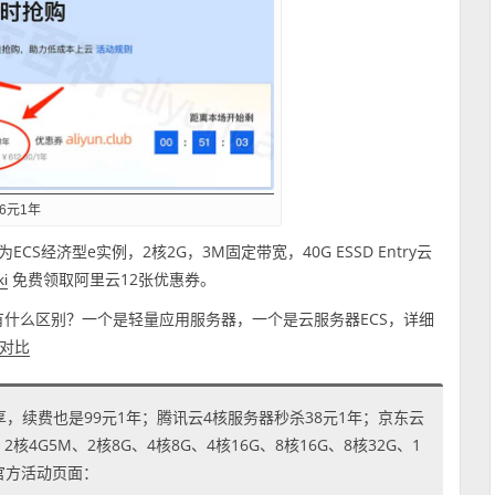
6元1年
S经济型e实例，2核2G，3M固定带宽，40G ESSD Entry云
免费领取阿里云12张优惠券。
ki
有什么区别？一个是轻量应用服务器，一个是云服务器ECS，详细
细对比
享，续费也是99元1年；腾讯云4核服务器秒杀38元1年；京东云
4G5M、2核8G、4核8G、4核16G、8核16G、8核32G、1
到官方活动页面：