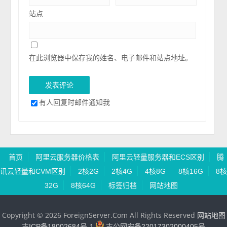
站点
在此浏览器中保存我的姓名、电子邮件和站点地址。
有人回复时邮件通知我
首页
阿里云服务器价格表
阿里云轻量服务器和ECS区别
腾
讯云轻量和CVM区别
2核2G
2核4G
4核8G
8核16G
8核
32G
8核64G
标签归档
网站地图
Copyright © 2026 ForeignServer.Com All Rights Reserved
网站地图
吉ICP备18002684号-1
吉公网安备22017302000405号