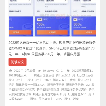
2022腾讯云双十一优惠活动上线，轻量应用服务器和云服务
器CVM均享受双11优惠价，SN3ne云服务器2核4G配置173
元一年、4核8G云服务器290元一年，轻量应用服 ...
阅读全文
2022年10月20日
19 views
1
2022腾讯云双11
2022腾讯云双十一
腾讯云优惠活动
腾讯云双11
腾讯云双11活动
腾讯云双十一
腾讯云双十一2022
腾讯云双十一优惠
腾讯云双十一
活动
腾讯云双十一活动2022
腾讯云服务器
腾讯云服务器CVM
腾
讯云服务器CVM优惠
腾讯云服务器优惠
腾讯云服务器优惠价
腾讯
云服务器优惠价格
腾讯云服务器优惠活动
腾讯云服务器双11
腾讯
云服务器双十一
腾讯云服务器双十一2022
腾讯云活动