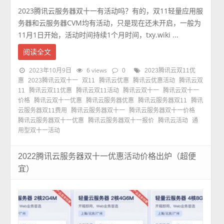
2023腾讯云服务器双十一有活动吗？有的，双11轻量应用服
务器和云服务器CVM均有活动，只是现在还未开启，一般为
11月1日开始，活动时间持续1个月时间，txy.wiki ...
阅读全文
2023年10月9日
6 views
0
2023腾讯云双11优
惠
2023腾讯云双十一
双11
腾讯云优惠
腾讯云优惠活动
腾讯云双
11
腾讯云双11优惠
腾讯云双11活动
腾讯云双十一
腾讯云双十一
价格
腾讯云双十一优惠
腾讯云服务器优惠
腾讯云服务器双11
腾讯
云服务器双11费用
腾讯云服务器双十一
腾讯云服务器双十一价格
腾讯云服务器双十一优惠
腾讯云服务器双十一报价
腾讯云活动
通
用型双十一活动
2022腾讯云服务器双十一优惠活动价格出炉（超便
宜）