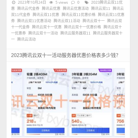
2023年10月24日
5 views
0
2023腾讯云双11优
惠
腾讯云代金券
腾讯云优惠
腾讯云优惠活动
腾讯云双11
腾讯云
双11代金券
腾讯云双11优惠
腾讯云双11优惠价格
腾讯云双11优惠
券
腾讯云双11优惠活动
腾讯云双11活动
腾讯云双十一
腾讯云双
十一代金券
腾讯云双十一优惠
腾讯云双十一优惠价格
腾讯云双十
一优惠券
腾讯云双十一活动
腾讯云服务器双11
腾讯云服务器双十
一
腾讯云活动
2023腾讯云双十一活动服务器优惠价格表多少钱？