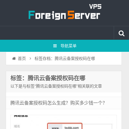
导航菜单
标签存档：腾讯云备案授权码在哪
首页
标签：腾讯云备案授权码在哪
以下是与标签“腾讯云备案授权码在哪”相关联的文章
腾讯云备案授权码怎么生成？购买多少钱一个？