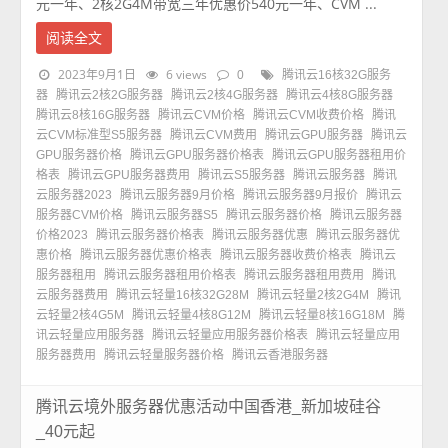
元一年、2核2G4M带宽三年优惠价540元一年、CVM ...
阅读全文
2023年9月1日
6 views
0
腾讯云16核32G服务
器
腾讯云2核2G服务器
腾讯云2核4G服务器
腾讯云4核8G服务器
腾讯云8核16G服务器
腾讯云CVM价格
腾讯云CVM收费价格
腾讯
云CVM标准型S5服务器
腾讯云CVM费用
腾讯云GPU服务器
腾讯云
GPU服务器价格
腾讯云GPU服务器价格表
腾讯云GPU服务器租用价
格表
腾讯云GPU服务器费用
腾讯云S5服务器
腾讯云服务器
腾讯
云服务器2023
腾讯云服务器9月价格
腾讯云服务器9月报价
腾讯云
服务器CVM价格
腾讯云服务器S5
腾讯云服务器价格
腾讯云服务器
价格2023
腾讯云服务器价格表
腾讯云服务器优惠
腾讯云服务器优
惠价格
腾讯云服务器优惠价格表
腾讯云服务器收费价格表
腾讯云
服务器租用
腾讯云服务器租用价格表
腾讯云服务器租用费用
腾讯
云服务器费用
腾讯云轻量16核32G28M
腾讯云轻量2核2G4M
腾讯
云轻量2核4G5M
腾讯云轻量4核8G12M
腾讯云轻量8核16G18M
腾
讯云轻量应用服务器
腾讯云轻量应用服务器价格表
腾讯云轻量应用
服务器费用
腾讯云轻量服务器价格
腾讯云香港服务器
腾讯云境外服务器优惠活动中国香港_新加坡硅谷
_40元起