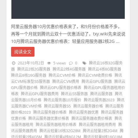
阿里云服务器10月优惠价格表来了，和9月份价格差不多，
再等一个月就到腾讯云双十一优惠活动了，txy.wiki先来说说
10月腾讯云服务器优惠价格表：轻量应用服务器2核2G ...
阅读全文
2023年10月2日
5 views
0
腾讯云16核32G服务
器
腾讯云2核2G服务器
腾讯云2核4G服务器
腾讯云4核8G服务器
腾讯云8核16G服务器
腾讯云CVM价格
腾讯云CVM收费价格
腾讯
云CVM标准型S5服务器
腾讯云CVM费用
腾讯云GPU服务器
腾讯云
GPU服务器价格
腾讯云GPU服务器价格表
腾讯云GPU服务器租用价
格表
腾讯云GPU服务器费用
腾讯云S5服务器
腾讯云服务器
腾讯
云服务器10月价格
腾讯云服务器10月报价
腾讯云服务器2023
腾讯
云服务器CVM价格
腾讯云服务器S5
腾讯云服务器价格
腾讯云服务
器价格2023
腾讯云服务器价格表
腾讯云服务器优惠
腾讯云服务器
优惠价格
腾讯云服务器优惠价格表
腾讯云服务器收费价格表
腾讯
云服务器租用
腾讯云服务器租用价格表
腾讯云服务器租用费用
腾
讯云服务器费用
腾讯云轻量16核32G28M
腾讯云轻量2核2G4M
腾
讯云轻量2核4G5M
腾讯云轻量4核8G12M
腾讯云轻量8核16G18M