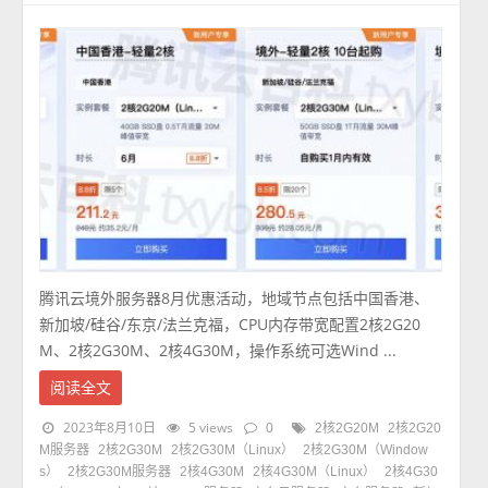
腾讯云境外服务器8月优惠活动，地域节点包括中国香港、
新加坡/硅谷/东京/法兰克福，CPU内存带宽配置2核2G20
M、2核2G30M、2核4G30M，操作系统可选Wind ...
阅读全文
2023年8月10日
5 views
0
2核2G20M
2核2G20
M服务器
2核2G30M
2核2G30M（Linux）
2核2G30M（Window
s）
2核2G30M服务器
2核4G30M
2核4G30M（Linux）
2核4G30