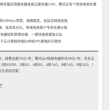
择轻量应用服务器或者云服务器CVM，腾讯云有个跨境电商优惠
高50Mbps带宽，保障稳定、低延迟网络连接
套餐，极具性价比，跨境电商客户专享优惠价格
服务器轻松管理店铺、一键快速搭建独立站
于云计算提供相比传统VPS更强的可靠性
享，续费也是99元1年；腾讯云4核服务器秒杀38元1年；京东云
4G5M、2核8G、4核8G、4核16G、8核16G、8核32G、1
到官方活动页面：
cP