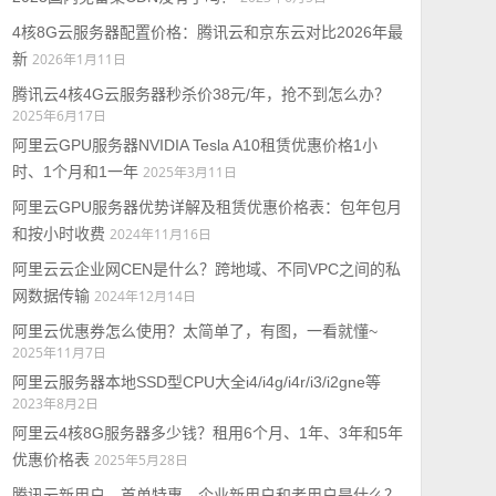
4核8G云服务器配置价格：腾讯云和京东云对比2026年最
新
2026年1月11日
腾讯云4核4G云服务器秒杀价38元/年，抢不到怎么办？
2025年6月17日
阿里云GPU服务器NVIDIA Tesla A10租赁优惠价格1小
时、1个月和1一年
2025年3月11日
阿里云GPU服务器优势详解及租赁优惠价格表：包年包月
和按小时收费
2024年11月16日
阿里云云企业网CEN是什么？跨地域、不同VPC之间的私
网数据传输
2024年12月14日
阿里云优惠券怎么使用？太简单了，有图，一看就懂~
2025年11月7日
阿里云服务器本地SSD型CPU大全i4/i4g/i4r/i3/i2gne等
2023年8月2日
阿里云4核8G服务器多少钱？租用6个月、1年、3年和5年
优惠价格表
2025年5月28日
腾讯云新用户、首单特惠、企业新用户和老用户是什么？