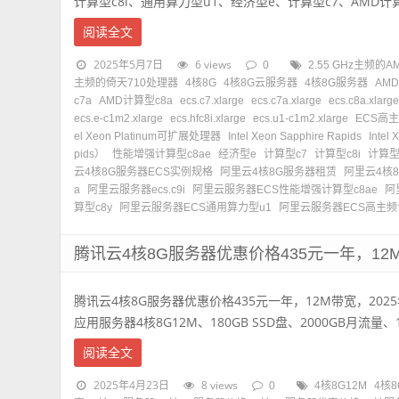
计算型c8i、通用算力型u1、经济型e、计算型c7、AMD计算型c
阅读全文
2025年5月7日
6 views
0
2.55 GHz主频的A
主频的倚天710处理器
4核8G
4核8G云服务器
4核8G服务器
AMD
c7a
AMD计算型c8a
ecs.c7.xlarge
ecs.c7a.xlarge
ecs.c8a.xlarg
ecs.e-c1m2.xlarge
ecs.hfc8i.xlarge
ecs.u1-c1m2.xlarge
ECS高主
el Xeon Platinum可扩展处理器
Intel Xeon Sapphire Rapids
Inte
pids）
性能增强计算型c8ae
经济型e
计算型c7
计算型c8i
计算型
云4核8G服务器ECS实例规格
阿里云4核8G服务器租赁
阿里云4核
a
阿里云服务器ecs.c9i
阿里云服务器ECS性能增强计算型c8ae
阿
算型c8y
阿里云服务器ECS通用算力型u1
阿里云服务器ECS高主频计
腾讯云4核8G服务器优惠价格435元一年，12
腾讯云4核8G服务器优惠价格435元一年，12M带宽，20
应用服务器4核8G12M、180GB SSD盘、2000GB月流量、1
阅读全文
2025年4月23日
8 views
0
4核8G12M
4核