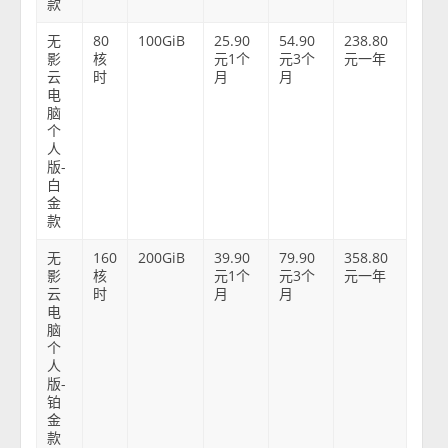
款
无
80
100GiB
25.90
54.90
238.80
影
核
元1个
元3个
元一年
云
时
月
月
电
脑
个
人
版-
白
金
款
无
160
200GiB
39.90
79.90
358.80
影
核
元1个
元3个
元一年
云
时
月
月
电
脑
个
人
版-
铂
金
款