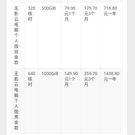
无
320
500GiB
79.90
179.70
718.80
影
核
元1个
元3个
元一年
云
时
月
月
电
脑
个
人
版-
钛
金
款
无
640
1000GiB
149.90
359.70
1438.80
影
核
元1个
元3个
元一年
云
时
月
月
电
脑
个
人
版-
黑
金
款