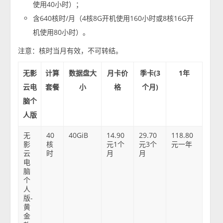
使用40小时）；
含640核时/月（4核8G开机使用160小时或8核16G开
机使用80小时）。
注意：核时当月有效，不可转结。
无影
计算
数据盘大
月卡价
季卡(3
1年
云电
套餐
小
格
个月)
脑个
人版
无
40
40GiB
14.90
29.70
118.80
影
核
元1个
元3个
元一年
云
时
月
月
电
脑
个
人
版-
黄
金