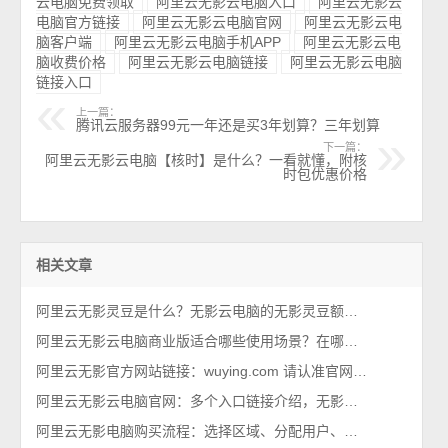
云电脑免费领取
阿里云无影云电脑入口
阿里云无影云
电脑官方链接
阿里云无影云电脑官网
阿里云无影云电
脑客户端
阿里云无影云电脑手机APP
阿里云无影云电
脑收费价格
阿里云无影云电脑链接
阿里云无影云电脑
链接入口
上一篇：
腾讯云服务器99元一年还是买3年划算？三年划算
下一篇：
阿里云无影云电脑【核时】是什么？一看就懂，附核
时包优惠价格
相关文章
阿里云无影灵豆是什么？无影云电脑的无影灵豆额度、配置及使用说明
阿里云无影云电脑商业版适合哪些使用场景？在哪购买？
阿里云无影官方网站链接：wuying.com 请认准官网入口
阿里云无影云电脑官网：多个入口链接介绍，无影官方网站汇总
阿里云无影电脑购买流程：选择区域、分配用户、操作系统及计算套餐选择教程