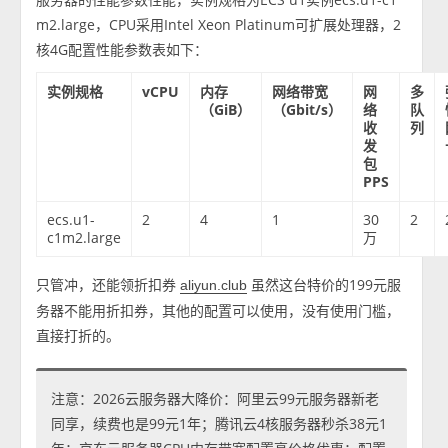
m2.large，CPU采用Intel Xeon Platinum可扩展处理器，2
核4G配置性能参数表如下：
实例规格
vCPU
内存
网络带宽
网
多
（GiB）
（Gbit/s）
络
队
收
列
发
包
PPS
ecs.u1-
2
4
1
30
2
c1m2.large
万
只管冲，还能领折扣券
虽然这台特价的199元服
aliyun.club
务器不能用折扣券，其他的配置可以使用，没有使用门槛，
直接打折的。
注意：2026云服务器大降价：阿里云99元服务器新老
同享，续费也是99元1年；腾讯云4核服务器秒杀38元1