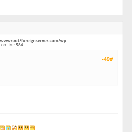
wwwroot/foreignserver.com/wp-
p
on line
584
-49#