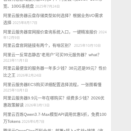
宽、100G系统盘
2025年7月24日
阿里云服务器云盘存储类型如何选择？根据业务I/O需求
选择
2025年8月17日
阿里云服务器官网报价查询系统入口，一键精准报价
2024
年12月9日
阿里云盘官网链接有两个，有啥区别？
2025年10月10日
阿里云一反常态静态“老用户”可买99元服务器？what？
2023年11月1日
阿里云最便宜的服务器一年多少钱？38元还是99元？性价
比之王
2026年2月24日
阿里云服务器ECS购买详细配置选择流程，一张图看懂
2025年10月1日
阿里云服务器9.9元一年在哪购买？续费多少钱？2026优
惠政策解读
2026年3月13日
阿里云百炼Qwen3.7-Max模型API调用优惠5折，免费100
万Tokens
2026年6月7日
腾讯云OpenClaw百科全书：部署+接入+实战+排错（收