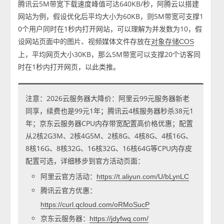
腾讯云5M带宽下载速度峰值可达640KB/秒，阿腾云以搭建
网站为例，假设优化后平均大小为60KB，则5M带宽可支撑1
0个用户同时在1秒内打开网站，可以理解为并发数为10，假
设网站页面中的图片、视频媒体文件存放在
对象存储COS
上，平均网页大小30KB，那么5M带宽可以支撑20个访客同
时在1秒内打开网页，以此类推。
注意：2026云服务器大降价：阿里云99元服务器新老
同享，续费也是99元1年；腾讯云4核服务器秒杀38元1
年；京东云服务器CPU内存带宽配置高价格优惠；配置
从2核2G3M、2核4G5M、2核8G、4核8G、4核16G、
8核16G、8核32G、16核32G、16核64G等CPU内存皮
配置可选，详细移步到官方活动页面：
阿里云官方活动：
https://t.aliyun.com/U/bLynLC
腾讯云官方优惠：
https://curl.qcloud.com/oRMoSucP
京东云服务器：
https://jdyfwq.com/