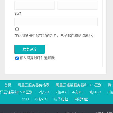
站点
在此浏览器中保存我的姓名、电子邮件和站点地址。
有人回复时邮件通知我
首页
阿里云服务器价格表
阿里云轻量服务器和ECS区别
腾
讯云轻量和CVM区别
2核2G
2核4G
4核8G
8核16G
8核
32G
8核64G
标签归档
网站地图