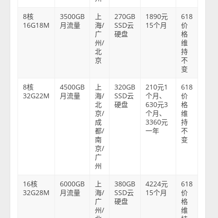
8核
3500GB
上
270GB
1890元
618
16G18M
月流量
海/
SSD云
15个月
价
广
硬盘
格
州/
维
北
持
京
不
变
8核
4500GB
上
320GB
210元1
618
32G22M
月流量
海/
SSD云
个月、
价
北
硬盘
630元3
格
京/
个月、
维
成
3360元
持
都/
一年
不
南
变
京/
广
州
16核
6000GB
上
380GB
4224元
618
32G28M
月流量
海/
SSD云
15个月
价
广
硬盘
格
州/
维