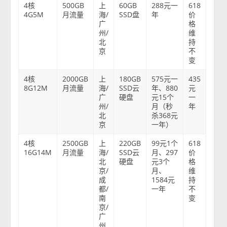
4核
500GB
上
60GB
288元一
618
4G5M
月流量
海/
SSD盘
年
价
广
格
州/
维
北
持
京
不
变
4核
2000GB
上
180GB
575元一
435
8G12M
月流量
海/
SSD云
年、880
元
广
硬盘
元15个
一
州/
月（秒
年
北
杀368元
京
一年）
4核
2500GB
上
220GB
99元1个
618
16G14M
月流量
海/
SSD云
月、297
价
北
硬盘
元3个
格
京/
月、
维
成
1584元
持
都/
一年
不
南
变
京/
广
州