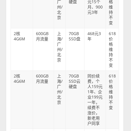
广
硬盘
元15个
格
州/
月、900
维
北
元3年
持
京
不
变
2核
600GB
上
70GB
468元3
618
4G6M
月流量
海/
SSD盘
年
价
广
格
州/
维
北
持
京
不
变
2核
600GB
上
70GB
同价续
618
4G6M
月流量
海/
SSD云
费，个
价
广
硬盘
人159元
格
州/
1年、企
维
北
业199元
持
京
一年，
不
续费不
变
涨价，
新老用
户同享