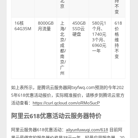
北
持
京
不
变
16核
8000GB
上
450GB
580元1
618
64G35M
月流量
海/
SSD云
个月、
价
北
硬盘
1740元
格
京/
3个月、
维
成
6960元
持
都/
一年
不
南
变
京/
广
州
如上表所示，是腾讯云服务器网txyfwq.com预测的今年202
5年618优惠活动报价，实际精准报价，请移步到腾讯云官方
活动查看：
https://curl.qcloud.com/oRMoSucP
阿里云618优惠活动云服务器特价
阿里云服务器618优惠活动：
目前阿
aliyunfuwuqi.com/618
里云最便宜的服务器价格是38元一年，轻量应用服务器，20