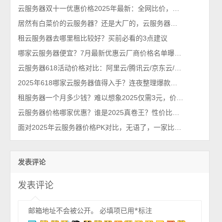
云服务器双十一优惠价格2025年最新：全网比价，配置推荐
居然有白菜价的云服务器？还是大厂的，云服务器价格太卷了
租云服务器去哪里租比较好？买前必看的3点建议
哪家云服务器便宜？7月最新优惠云厂商价格名单曝光，意想不到
云服务器618活动价格对比：阿里云/腾讯云/京东云/华为云/火山引擎
2025年618哪家云服务器值得入手？连夜整理爆款配置清单，不买亏系列
租服务器一个月多少钱？难以想象2025仅需3元，价格这么便宜么？
云服务器价格哪家优惠？谁是2025真卷王？性价比之王居然是它！
面对2025年云服务器价格PK对比，无语了，一家比一家便宜！
发表评论
发表评论
邮箱地址不会被公开。
必填项已用
*
标注