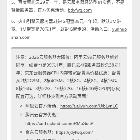
5、百度智能云29元一年，是云服务器经济型e1实例，不是
轻量服务器，官方优惠活动：
bdyfwq.com
6、火山引擎云服务器2核4G配置89元一年起，默认3M带
宽，1M带宽是70元1年，2核4G起步的，活动入口：
yunhuo
shan.com
注意：2026云服务器大降价：阿里云99元服务器新老
同享，续费也是99元1年；腾讯云4核服务器秒杀38元1
年；京东云服务器CPU内存带宽配置高价格优惠；配置
从2核2G3M、2核4G5M、2核8G、4核8G、4核16G、
8核16G、8核32G、16核32G、16核64G等CPU内存皮
配置可选，详细移步到官方活动页面：
阿里云官方活动：
https://t.aliyun.com/U/bLynLC
腾讯云官方优惠：
https://curl.qcloud.com/oRMoSucP
京东云服务器：
https://jdyfwq.com/