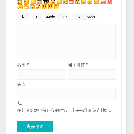
名称
*
电子邮件
*
站点
在此浏览器中保存我的姓名、电子邮件和站点地址。