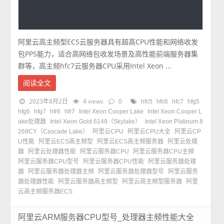
阿里云高主频型ECS云服务器具有超高CPU性能和网络收发
包PPS能力，适合高网络包收发场景及高性能前端服务器集
群等，高主频hfc7云服务器CPU采用Intel Xeon ...
阅读全文
2023年8月2日
4 views
0
hfc5
hfc6
hfc7
hfg5
hfg6
hfg7
hfr6
hfr7
Intel Xeon Cooper Lake
Intel Xeon Cooper L
ake处理器
Intel Xeon Gold 6149（Skylake）
Intel Xeon Platinum 8
269CY（Cascade Lake）
阿里云CPU
阿里云CPU大全
阿里云CP
U性能
阿里云ECS高主频型
阿里云ECS高主频服务器
阿里云处理
器
阿里云处理器性能
阿里云服务器CPU
阿里云服务器CPU主频
阿里云服务器CPU型号
阿里云服务器CPU性能
阿里云服务器处理
器
阿里云服务器处理器主频
阿里云服务器处理器型号
阿里云服务
器处理器性能
阿里云服务器高主频型
阿里云高主频型服务器
阿里
云高主频服务器ECS
阿里云ARM服务器CPU型号_处理器主频性能大全