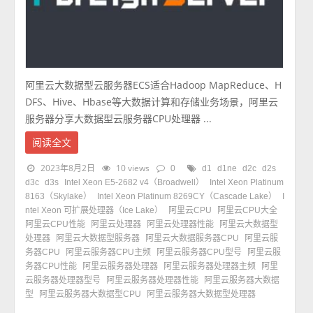
阿里云大数据型云服务器ECS适合Hadoop MapReduce、H
DFS、Hive、Hbase等大数据计算和存储业务场景，阿里云
服务器分享大数据型云服务器CPU处理器 ...
阅读全文
2023年8月2日
10 views
0
d1
d1ne
d2c
d2s
d3c
d3s
Intel Xeon E5-2682 v4（Broadwell）
Intel Xeon Platinum
8163（Skylake）
Intel Xeon Platinum 8269CY（Cascade Lake）
I
ntel Xeon 可扩展处理器（Ice Lake）
阿里云CPU
阿里云CPU大全
阿里云CPU性能
阿里云处理器
阿里云处理器性能
阿里云大数据型
处理器
阿里云大数据型服务器
阿里云大数据服务器CPU
阿里云服
务器CPU
阿里云服务器CPU主频
阿里云服务器CPU型号
阿里云服
务器CPU性能
阿里云服务器处理器
阿里云服务器处理器主频
阿里
云服务器处理器型号
阿里云服务器处理器性能
阿里云服务器大数据
型
阿里云服务器大数据型CPU
阿里云服务器大数据型处理器