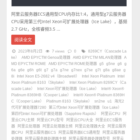
阿里云服务器ECS通用型CPU内存比1:4，通用型g7云服务器
CPU采用第三代Intel Xeon可扩展处理器（Ice Lake），基频
2.7 GHz，全核睿频3.5 ...
阅读全文
2023年8月2日
7 views
0
8269CY（Cascade La
ke）
AMD EPYCTM Genoa处理器
AMD EPYCTM MILAN处理器
A
MD EPYCTM ROME
AMD EPYCTM ROME处理器
g5
g5ne
g6
g
6a
g6e
g6h
g6t
g7
g7a
g7ne
g7nex
g7se
g7t
g8a
g8ae
g
8i
Intel Xeon E5-2682 v4（Broadwell）
Intel Xeon Platinum
Intel
Xeon Platinum 8163（Skylake）
Intel Xeon Platinum 8269CY（Ca
scade Lake）
Intel Xeon可扩展处理器（Ice Lake）
Intel® Xeon®
Platinum 8369HB（Cooper Lake）
Intel® Xeon® Platinum 8369H
C（Cooper Lake）
Platinum 8163（Skylake）
sn2ne
u1
海光2
代可扩展处理器7280
第三代Intel Xeon可扩展处理器（Ice Lake）
第四代Intel Xeon可扩展处理器（Sapphire Rapids）
阿里云CPU
阿
里云CPU主频
阿里云CPU型号
阿里云CPU大全
阿里云ECS服务
器
阿里云处理器
阿里云处理器主频
阿里云处理器大全
阿里云服务
器CPU
阿里云服务器ECS
阿里云服务器ECS通用型
阿里云服务器
处理器
阿里云服务器处理器主频
阿里云服务器处理器型号
阿里云