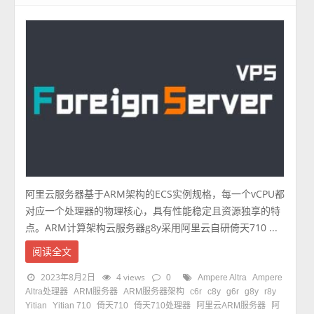
阿里云服务器基于ARM架构的ECS实例规格，每一个vCPU都
对应一个处理器的物理核心，具有性能稳定且资源独享的特
点。ARM计算架构云服务器g8y采用阿里云自研倚天710 ...
阅读全文
2023年8月2日
4 views
0
Ampere Altra
Ampere
Altra处理器
ARM服务器
ARM服务器架构
c6r
c8y
g6r
g8y
r8y
Yitian
Yitian 710
倚天710
倚天710处理器
阿里云ARM服务器
阿