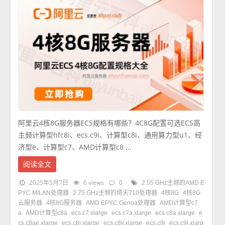
阿里云4核8G服务器ECS规格有哪些？4C8G配置可选ECS高
主频计算型hfc8i、ecs.c9i、计算型c8i、通用算力型u1、经
济型e、计算型c7、AMD计算型c8 ...
阅读全文
2025年5月7日
6 views
0
2.55 GHz主频的AMD E
PYC MILAN处理器
2.75 GHz主频的倚天710处理器
4核8G
4核8G
云服务器
4核8G服务器
AMD EPYC Genoa处理器
AMD计算型c7
a
AMD计算型c8a
ecs.c7.xlarge
ecs.c7a.xlarge
ecs.c8a.xlarge
e
cs.c8ae.xlarge
ecs.c8i.xlarge
ecs.c8y.xlarge
ecs.c9i
ecs.c9i.xlarg