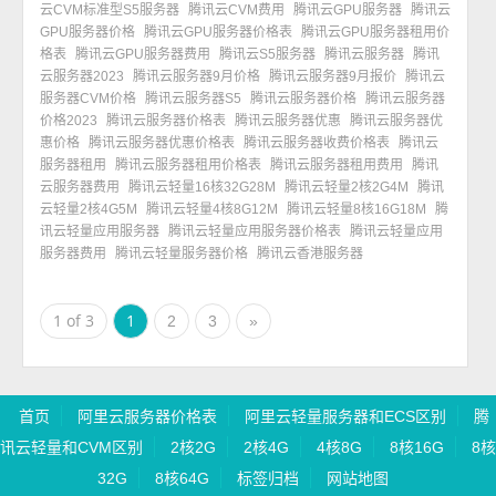
云CVM标准型S5服务器
腾讯云CVM费用
腾讯云GPU服务器
腾讯云
GPU服务器价格
腾讯云GPU服务器价格表
腾讯云GPU服务器租用价
格表
腾讯云GPU服务器费用
腾讯云S5服务器
腾讯云服务器
腾讯
云服务器2023
腾讯云服务器9月价格
腾讯云服务器9月报价
腾讯云
服务器CVM价格
腾讯云服务器S5
腾讯云服务器价格
腾讯云服务器
价格2023
腾讯云服务器价格表
腾讯云服务器优惠
腾讯云服务器优
惠价格
腾讯云服务器优惠价格表
腾讯云服务器收费价格表
腾讯云
服务器租用
腾讯云服务器租用价格表
腾讯云服务器租用费用
腾讯
云服务器费用
腾讯云轻量16核32G28M
腾讯云轻量2核2G4M
腾讯
云轻量2核4G5M
腾讯云轻量4核8G12M
腾讯云轻量8核16G18M
腾
讯云轻量应用服务器
腾讯云轻量应用服务器价格表
腾讯云轻量应用
服务器费用
腾讯云轻量服务器价格
腾讯云香港服务器
1 of 3
1
2
3
»
首页
阿里云服务器价格表
阿里云轻量服务器和ECS区别
腾
讯云轻量和CVM区别
2核2G
2核4G
4核8G
8核16G
8核
32G
8核64G
标签归档
网站地图